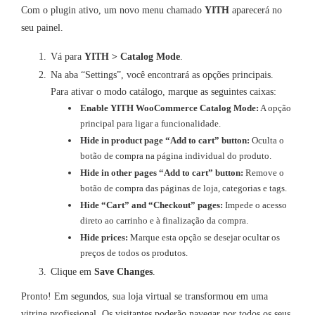
Com o plugin ativo, um novo menu chamado
YITH
aparecerá no
seu painel.
Vá para
YITH > Catalog Mode
.
Na aba “Settings”, você encontrará as opções principais.
Para ativar o modo catálogo, marque as seguintes caixas:
Enable YITH WooCommerce Catalog Mode:
A opção
principal para ligar a funcionalidade.
Hide in product page “Add to cart” button:
Oculta o
botão de compra na página individual do produto.
Hide in other pages “Add to cart” button:
Remove o
botão de compra das páginas de loja, categorias e tags.
Hide “Cart” and “Checkout” pages:
Impede o acesso
direto ao carrinho e à finalização da compra.
Hide prices:
Marque esta opção se desejar ocultar os
preços de todos os produtos.
Clique em
Save Changes
.
Pronto! Em segundos, sua loja virtual se transformou em uma
vitrine profissional. Os visitantes poderão navegar por todos os seus