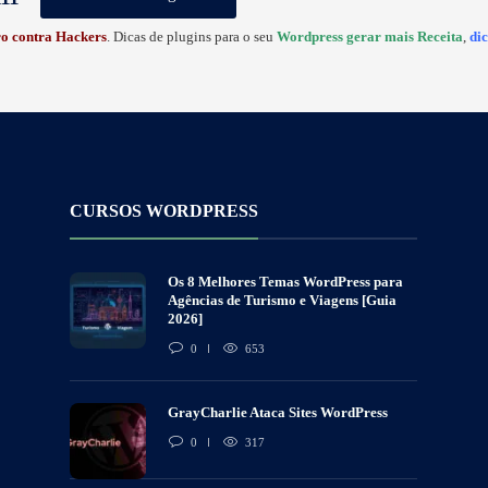
o contra
Hackers
. Dicas de plugins para o seu
Wordpress gerar mais Receita
,
di
CURSOS WORDPRESS
Os 8 Melhores Temas WordPress para
Agências de Turismo e Viagens [Guia
2026]
0
653
GrayCharlie Ataca Sites WordPress
0
317