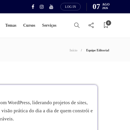
07
AGO
LOG IN
2026
0
Temas
Cursos
Serviços
Início
Equipe Editorial
m WordPress, liderando projetos de sites,
isão prática do dia a dia de quem constrói e
ráveis.