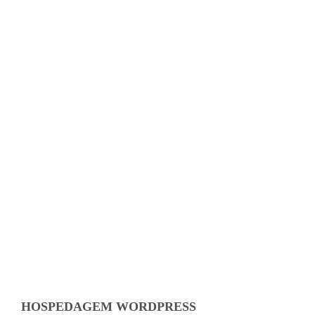
WordPress Agora Tem um
Assistente de IA: Aprenda a Usar
para Criar e Editar seu Site
Facilmente
JP Bispo
,
5 meses atrás
0
5 min
Descubra o novo assistente de IA do WordPress!
Aprenda como gerar
conteúdo, criar imagens e editar o design do...
HOSPEDAGEM WORDPRESS