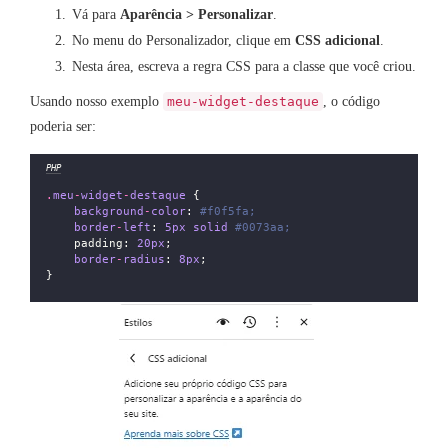
Vá para
Aparência > Personalizar
.
No menu do Personalizador, clique em
CSS adicional
.
Nesta área, escreva a regra CSS para a classe que você criou.
Usando nosso exemplo
, o código
meu-widget-destaque
poderia ser:
PHP
.
meu
-
widget
-
destaque
 {
background
-
color
: 
#f0f5fa;
border
-
left
: 
5px
solid
#0073aa;
    padding: 
20px
;
border
-
radius
: 
8px
;
}