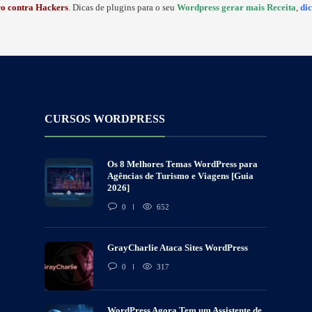
o contra
Hackers
. Dicas de plugins para o seu
Wordpress gerar mais Receita
,
di
CURSOS WORDPRESS
Os 8 Melhores Temas WordPress para
Agências de Turismo e Viagens [Guia
2026]
0
652
GrayCharlie Ataca Sites WordPress
0
317
WordPress Agora Tem um Assistente de